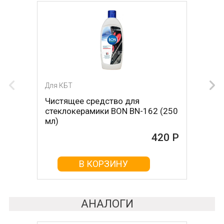
Для КБТ
Для КБТ
Чистящее средство для
Скребок для ухода за
стеклокерамики BON BN-162 (250
стеклокерамикой BON BN-603
мл)
465 Р
420 Р
В КОРЗИНУ
В КОРЗИНУ
АНАЛОГИ