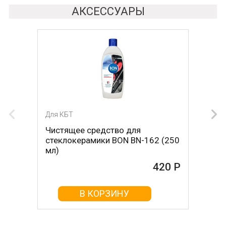
АКСЕССУАРЫ
Для КБТ
Для КБТ
Чистящее средство для
Скребок для ухода за
стеклокерамики BON BN-162 (250
стеклокерамикой BON BN-603
мл)
465 Р
420 Р
В КОРЗИНУ
В КОРЗИНУ