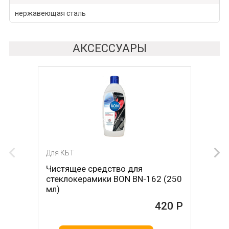
нержавеющая сталь
АКСЕССУАРЫ
Для КБТ
Для КБТ
Чистящее средство для
Скребок для ухода за
стеклокерамики BON BN-162 (250
стеклокерамикой BON BN-603
мл)
465 Р
420 Р
В КОРЗИНУ