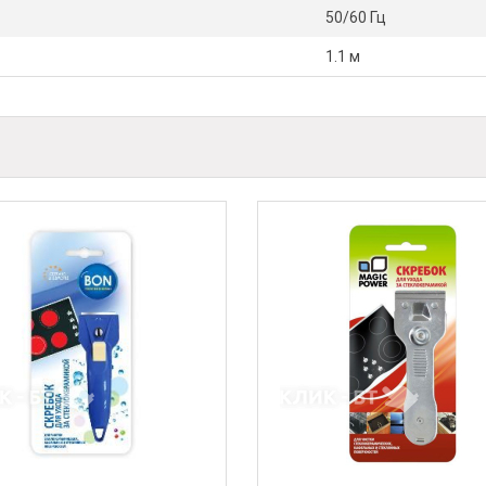
50/60 Гц
1.1 м