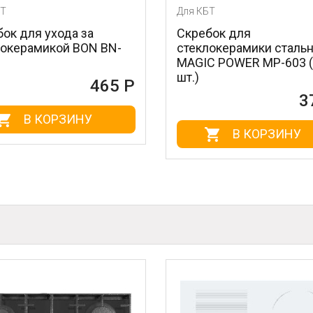
Для КБТ
Для КБТ
Скребок для
Очища
N-
стеклокерамики стальной
нержа
MAGIC POWER MP-603 (1
BN-175
шт.)
5 Р
372 Р
В КОРЗИНУ