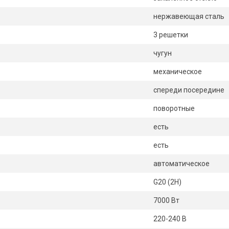
нержавеющая сталь
3 решетки
чугун
механическое
спереди посередине
поворотные
есть
есть
автоматическое
G20 (2H)
7000 Вт
220-240 В