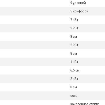
9 уровней
5 конфорок
7 кВт
2 кВт
8 см
2 кВт
8 см
1 кВт
6.5 см
2 кВт
8 см
есть
закаленное стекло