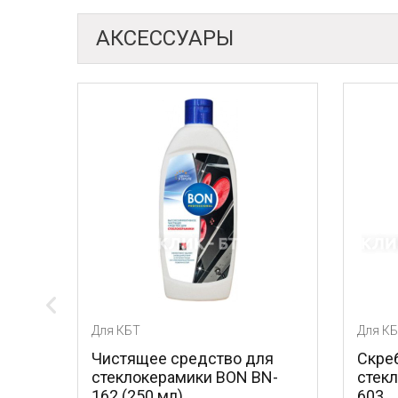
АКСЕССУАРЫ
ля КБТ
Для КБТ
Чистящее средство для
Скребок для ухода
стеклокерамики BON BN-
стеклокерамикой 
162 (250 мл)
603