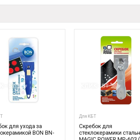
Для КБТ
 за
Скребок для
BON BN-
стеклокерамики стальной
MAGIC POWER MP-603 (1