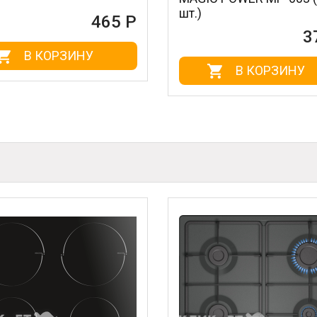
шт.)
465 Р
372 Р
НУ
В КОРЗИНУ