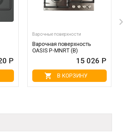
Варочные поверхности
Варочные поверхнос
Варочная поверхность
Варочная поверх
OASIS P-MNRT (B)
SIMFER H60D14B
15 026 Р
В КОРЗИНУ
В КОР