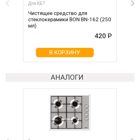
Для КБТ
Для КБТ
Чистящее средство для
Скребок для ухода за
стеклокерамики BON BN-162 (250
стеклокерамикой BON BN-603
мл)
465 Р
420 Р
В КОРЗИНУ
В КОРЗИНУ
АНАЛОГИ