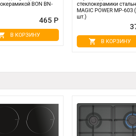
-
стеклокерамики стальной
нержав
MAGIC POWER MP-603 (1
BN-175 
шт.)
 Р
372 Р
В КОРЗИНУ