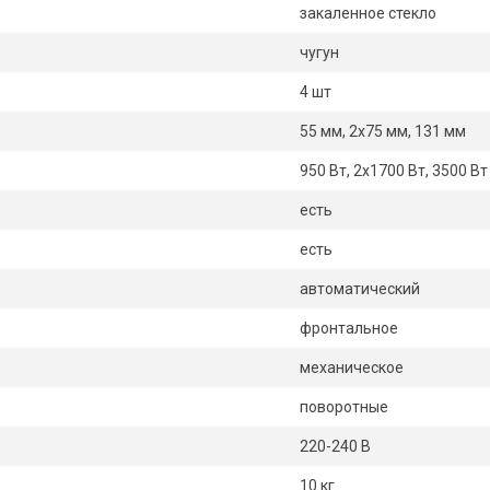
закаленное стекло
чугун
4 шт
55 мм, 2х75 мм, 131 мм
950 Вт, 2х1700 Вт, 3500 Вт
есть
есть
автоматический
фронтальное
механическое
поворотные
220-240 В
10 кг