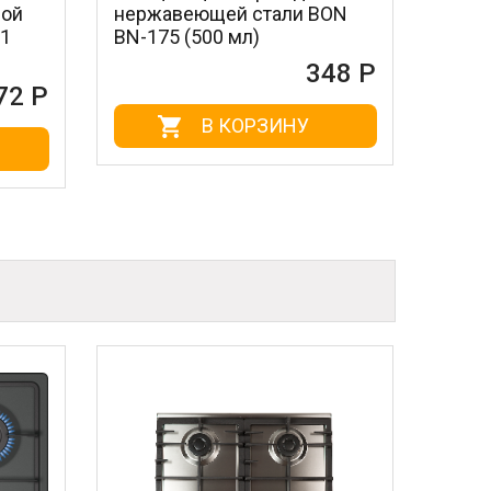
еющей стали BON
стальные MAGIC POWER 
(500 мл)
604 (3 шт.)
348 Р
18
В КОРЗИНУ
В КОРЗИНУ