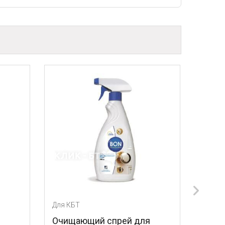
Для КБТ
щий спрей для
Лезвия для скребка