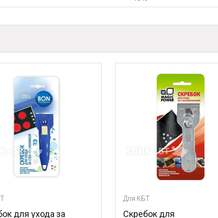
Для КБТ
Для КБТ
Скребок для
Очищаю