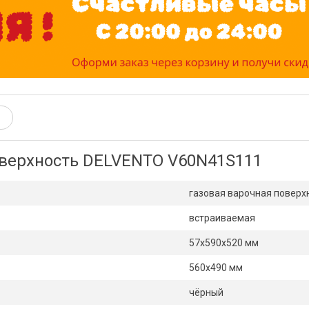
оверхность DELVENTO V60N41S111
газовая варочная поверх
встраиваемая
57х590х520 мм
560х490 мм
чёрный