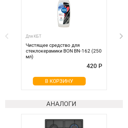
Для КБТ
Для КБТ
Чистящее средство для
Скребок для ухода за
стеклокерамики BON BN-162 (250
стеклокерамикой BON BN-603
мл)
465 Р
420 Р
В КОРЗИНУ
В КОРЗИНУ
АНАЛОГИ