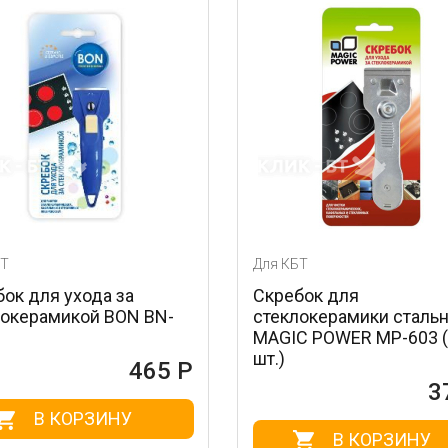
Для КБТ
ода за
Скребок для
ой BON BN-
стеклокерамики стальной
MAGIC POWER MP-603 (1
шт.)
465 Р
372 Р
РЗИНУ
В КОРЗИНУ