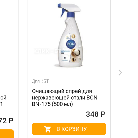
Для КБТ
Для КБТ
Очищающий спрей для
Лезвия для ск
нержавеющей стали BON
стальные MAG
BN-175 (500 мл)
604 (3 шт.)
348 Р
В КОРЗИНУ
В КО