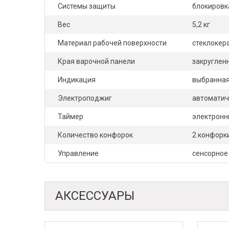
Системы защиты
блокировк
Вес
5,2 кг
Материал рабочей поверхности
стеклокер
Края варочной панели
закруглен
Индикация
выбранная
Электроподжиг
автоматич
Таймер
электронн
Количество конфорок
2 конфорк
Управление
сенсорное
АКСЕССУАРЫ