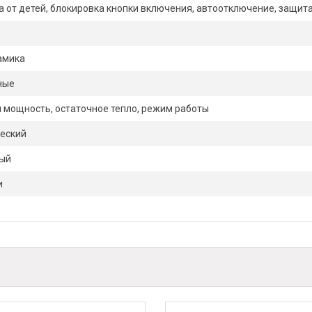
а от детей, блокировка кнопки включения, автоотключение, защит
амика
ные
 мощность, остаточное тепло, режим работы
еский
ый
и