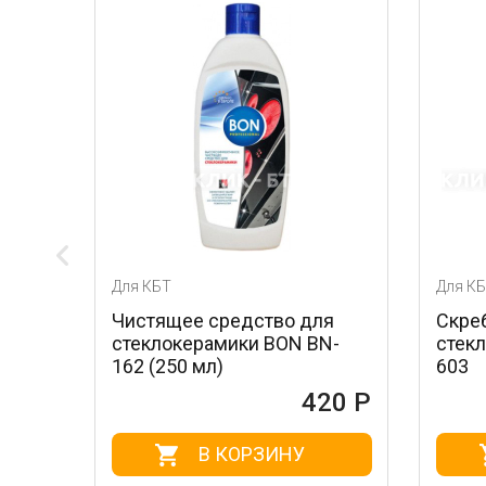
Для КБТ
Для КБТ
Чистящее средство для
Скребок для ух
стеклокерамики BON BN-
стеклокерамик
162 (250 мл)
603
420 Р
В КОРЗИНУ
В КО