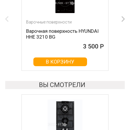
Варочные поверхности
Варочные поверхности
Варочная поверхность HYUNDAI
Варочная поверхность DARINA
HHE 3210 BG
1T17 BGС 341 12 B
3 500 Р
3 680 Р
В КОРЗИНУ
В КОРЗИНУ
ВЫ СМОТРЕЛИ