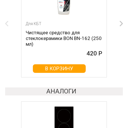
Для КБТ
Для КБТ
Чистящее средство для
Скребок для ухода за
стеклокерамики BON BN-162 (250
стеклокерамикой BON BN-603
мл)
465 Р
420 Р
В КОРЗИНУ
В КОРЗИНУ
АНАЛОГИ