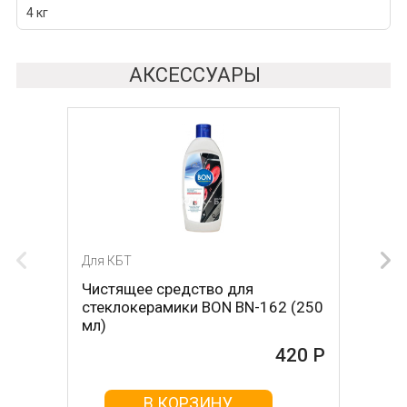
4 кг
АКСЕССУАРЫ
Для КБТ
Для КБТ
Чистящее средство для
Скребок для ухода за
стеклокерамики BON BN-162 (250
стеклокерамикой BON BN-603
мл)
465 Р
420 Р
В КОРЗИНУ
В КОРЗИНУ