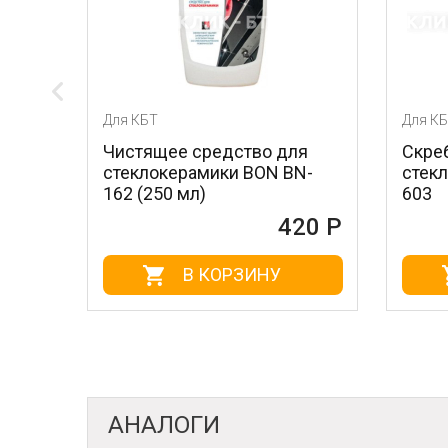
я КБТ
Для КБТ
истящее средство для
Скребок для ухода 
еклокерамики BON BN-
стеклокерамикой B
2 (250 мл)
603
420 Р
В КОРЗИНУ
В КОРЗИН
АНАЛОГИ