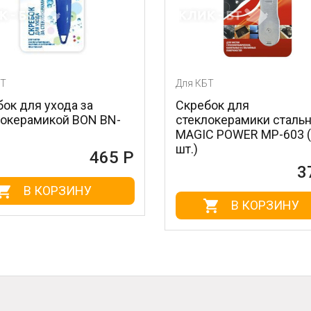
Для КБТ
Дл
за
Скребок для
О
ON BN-
стеклокерамики стальной
н
MAGIC POWER MP-603 (1
BN
шт.)
465 Р
372 Р
У
В КОРЗИНУ