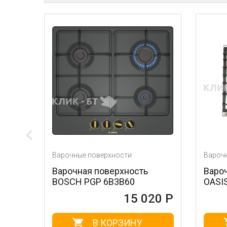
арочные поверхности
Варочные поверхности
Варочная поверхность
Варочная поверхн
BOSCH PGP 6B3B60
OASIS P-MNRT (B)
15 020 Р
1
В КОРЗИНУ
В КОРЗИ