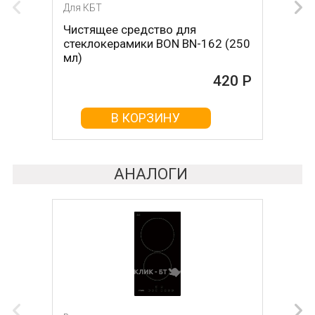
Для КБТ
Для КБТ
Чистящее средство для
Скребок для ухода за
стеклокерамики BON BN-162 (250
стеклокерамикой BON BN-603
мл)
465 Р
420 Р
В КОРЗИНУ
В КОРЗИНУ
АНАЛОГИ