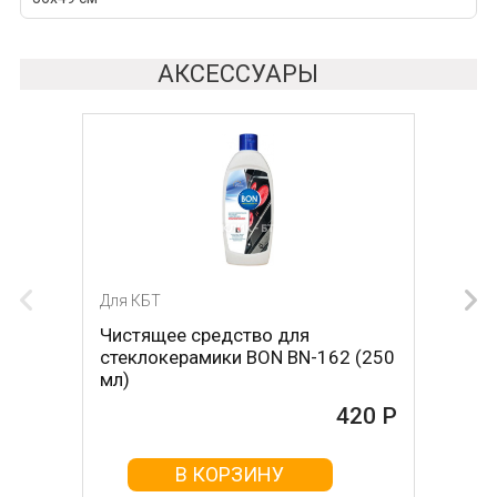
АКСЕССУАРЫ
Для КБТ
Для КБТ
Чистящее средство для
Скребок для ухода за
стеклокерамики BON BN-162 (250
стеклокерамикой BON BN-603
мл)
465 Р
420 Р
В КОРЗИНУ
В КОРЗИНУ