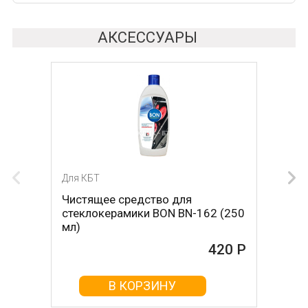
АКСЕССУАРЫ
Для КБТ
Для КБТ
Чистящее средство для
Скребок для ухода за
стеклокерамики BON BN-162 (250
стеклокерамикой BON BN-603
мл)
465 Р
420 Р
В КОРЗИНУ
В КОРЗИНУ