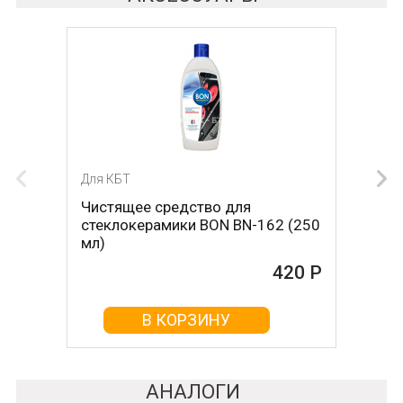
Для КБТ
Для КБТ
Чистящее средство для
Скребок для ухода за
стеклокерамики BON BN-162 (250
стеклокерамикой BON BN-603
мл)
465 Р
420 Р
В КОРЗИНУ
В КОРЗИНУ
АНАЛОГИ