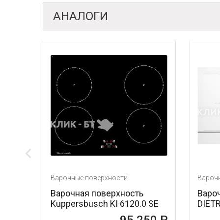
АНАЛОГИ
ные поверхности
Варочные поверхности
чная поверхность
Варочная поверхность
rsbusch KI 6120.0 SE
DIETRICH DPI7884W