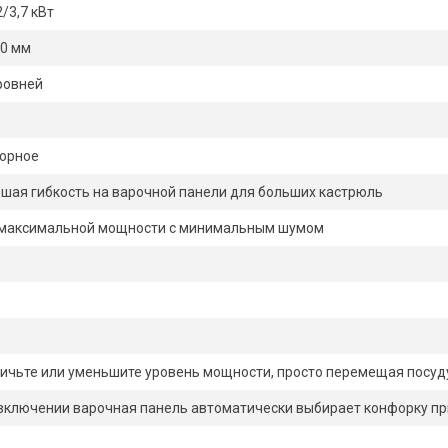
2/3,7 кВт
0 мм
ровней
сорное
шая гибкость на варочной панели для больших кастрюль
 максимальной мощности с минимальным шумом
ичьте или уменьшите уровень мощности, просто перемещая посуд
включении варочная панель автоматически выбирает конфорку п