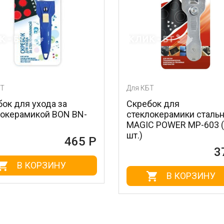
Для КБТ
Для КБ
Скребок для
Очища
N-
стеклокерамики стальной
нержа
MAGIC POWER MP-603 (1
BN-175
шт.)
5 Р
372 Р
В КОРЗИНУ