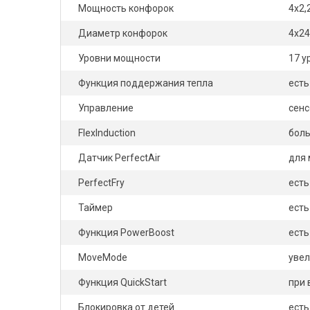
Мощность конфорок
4х2,
Диаметр конфорок
4х24
Уровни мощности
17 у
Функция поддержания тепла
есть
Управление
сен
FlexInduction
боль
Датчик PerfectAir
для
PerfectFry
есть
Таймер
есть
Функция PowerBoost
есть
MoveMode
увел
Функция QuickStart
при 
Блокировка от детей
есть