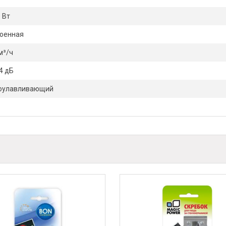
 Вт
роенная
м³/ч
4 дБ
оулавливающий