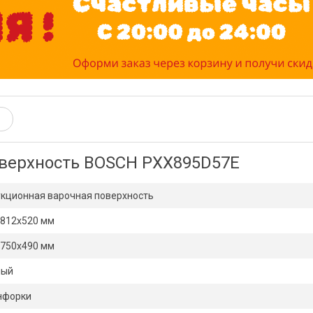
оверхность BOSCH PXX895D57E
кционная варочная поверхность
х812х520 мм
х750х490 мм
ный
нфорки