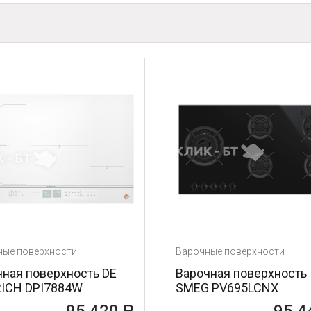
Варочные поверхности
Вароч
 DE
Варочная поверхность
Варо
SMEG PV695LCNX
KITC