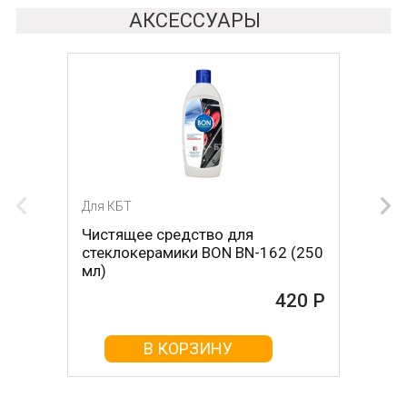
АКСЕССУАРЫ
Для КБТ
Для КБТ
Чистящее средство для
Скребок для ухода за
стеклокерамики BON BN-162 (250
стеклокерамикой BON BN-603
мл)
465 Р
420 Р
В КОРЗИНУ
В КОРЗИНУ