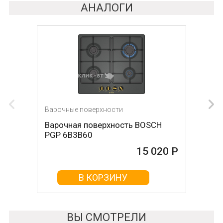
АНАЛОГИ
Варочные поверхности
Варочные поверхности
Варочная поверхность BOSCH
Варочная поверхность OASIS P-
PGP 6B3B60
MNRT (B)
15 020 Р
15 026 Р
В КОРЗИНУ
В КОРЗИНУ
ВЫ СМОТРЕЛИ