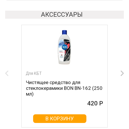
АКСЕССУАРЫ
Для КБТ
Для КБТ
Чистящее средство для
Скребок для ухода за
стеклокерамики BON BN-162 (250
стеклокерамикой BON BN-603
мл)
465 Р
420 Р
В КОРЗИНУ
В КОРЗИНУ