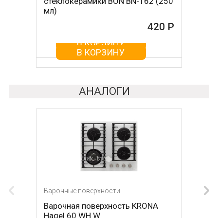
стеклокерамики BON BN-162 (250
стеклокерамикой BON BN-603
мл)
465 Р
420 Р
В КОРЗИНУ
В КОРЗИНУ
АНАЛОГИ
Варочные поверхности
Варочные поверхности
Варочная поверхность KRONA
Варочная поверхность KRONA
Hagel 60 WH W
Hagel 60 WH