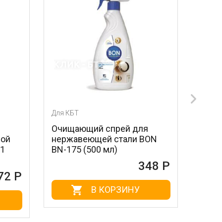
Для КБТ
Для КБТ
Очищающий спрей для
Лезвия для скр
нержавеющей стали BON
стальные MAGI
BN-175 (500 мл)
604 (3 шт.)
348 Р
В КОРЗИНУ
В КОР