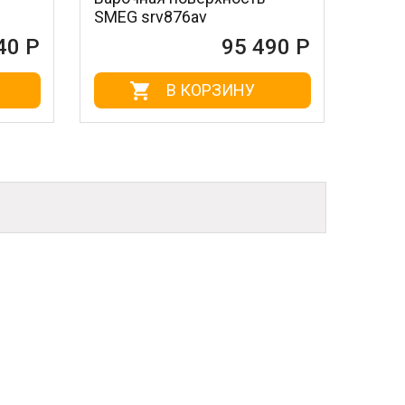
SMEG srv876av
KITCHENAID KH
95 490 Р
В КОРЗИНУ
В КО