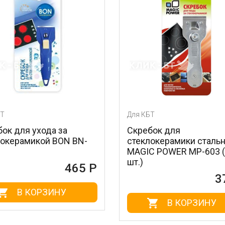
Для КБТ
да за
Скребок для
й BON BN-
стеклокерамики стальной
MAGIC POWER MP-603 (1
шт.)
465 Р
372 Р
ЗИНУ
В КОРЗИНУ