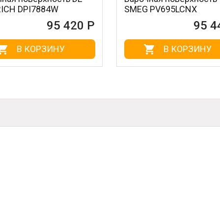
884W
SMEG PV695LCNX
95 420 Р
95 440 Р
РЗИНУ
В КОРЗИНУ