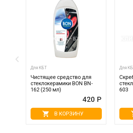
Для КБТ
Для КБТ
Чистящее средство для
Скребок для ухо
стеклокерамики BON BN-
стеклокерамико
162 (250 мл)
603
420 Р
В КОРЗИНУ
В КОР