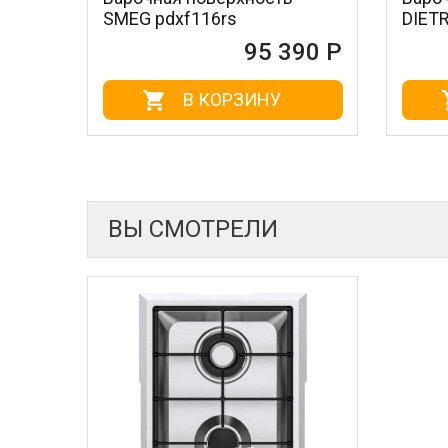
SMEG pdxf116rs
DIETRICH DPI7
95 390 Р
В КОРЗИНУ
В КО
ВЫ СМОТРЕЛИ