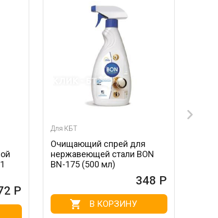
Для КБТ
Для КБТ
Очищающий спрей для
Лезвия для скреб
нержавеющей стали BON
стальные MAGIC 
BN-175 (500 мл)
604 (3 шт.)
348 Р
В КОРЗИНУ
В КОРЗ