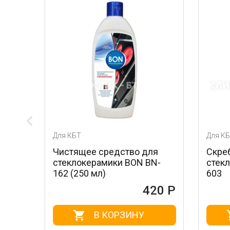
Для КБТ
Для КБТ
Чистящее средство для
Скребок для уход
стеклокерамики BON BN-
стеклокерамикой
162 (250 мл)
603
420 Р
В КОРЗИНУ
В КОРЗ