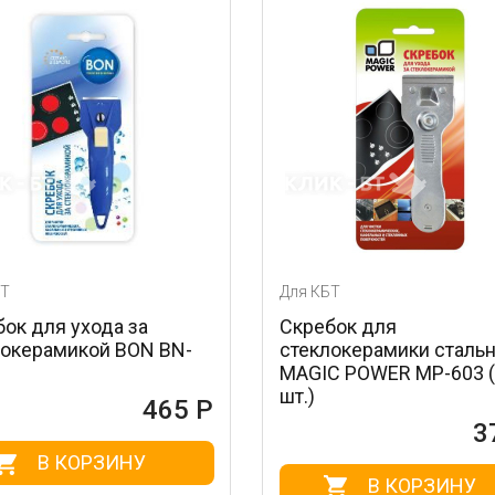
Для КБТ
а за
Скребок для
 BON BN-
стеклокерамики стальной
MAGIC POWER MP-603 (1
шт.)
465 Р
372 Р
ИНУ
В КОРЗИНУ