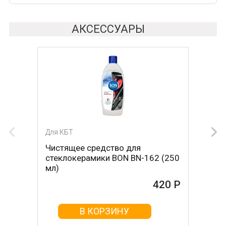
АКСЕССУАРЫ
Для КБТ
Для КБТ
Чистящее средство для
Скребок для ухода за
стеклокерамики BON BN-162 (250
стеклокерамикой BON BN-603
мл)
465 Р
420 Р
В КОРЗИНУ
В КОРЗИНУ