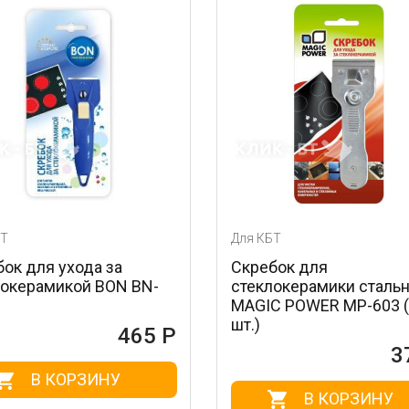
Для КБТ
ода за
Скребок для
ой BON BN-
стеклокерамики стальной
MAGIC POWER MP-603 (1
шт.)
465 Р
372 Р
РЗИНУ
В КОРЗИНУ