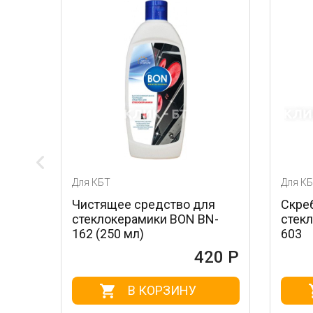
Для КБТ
Для КБТ
Чистящее средство для
Скребок для ух
стеклокерамики BON BN-
стеклокерамик
162 (250 мл)
603
420 Р
В КОРЗИНУ
В КО