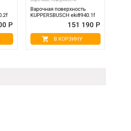
Варочная поверхность
Варочная пов
KUPPERSBUSCH eki8940.1f
hi1995g
151 190 Р
В КОРЗИНУ
В К