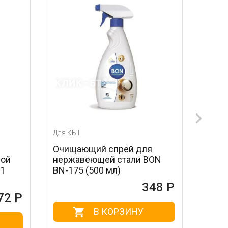
Для КБТ
Для КБТ
Очищающий спрей для
Лезвия для ск
нержавеющей стали BON
стальные MAG
BN-175 (500 мл)
604 (3 шт.)
348 Р
В КОРЗИНУ
В КО