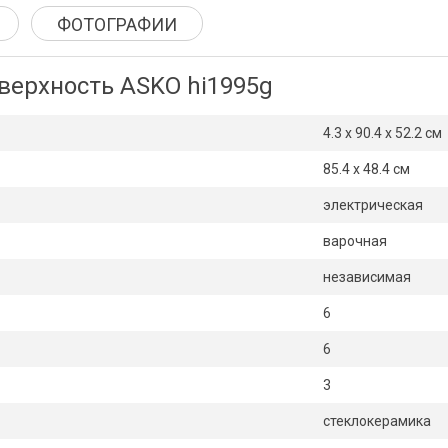
ФОТОГРАФИИ
верхность ASKO hi1995g
4.3 x 90.4 x 52.2 см
85.4 x 48.4 см
электрическая
варочная
независимая
6
6
3
стеклокерамика