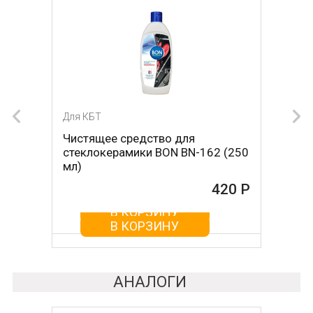
Для КБТ
Для КБТ
Чистящее средство для
Скребок для ухода за
стеклокерамики BON BN-162 (250
стеклокерамикой BON BN-603
мл)
465 Р
420 Р
В КОРЗИНУ
В КОРЗИНУ
АНАЛОГИ