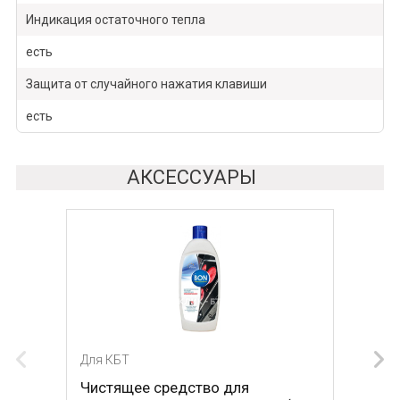
Индикация остаточного тепла
есть
Защита от случайного нажатия клавиши
есть
АКСЕССУАРЫ
Для КБТ
Для КБТ
Чистящее средство для
Скребок для ухода за