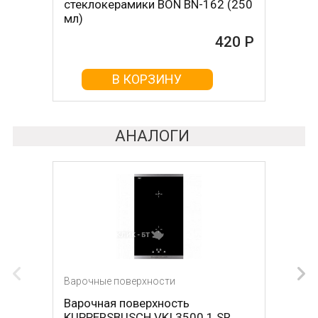
стеклокерамики BON BN-162 (250
стеклокерамикой BON BN-603
мл)
465 Р
420 Р
В КОРЗИНУ
В КОРЗИНУ
АНАЛОГИ
Варочные поверхности
Варочные поверхности
Варочная поверхность
Варочная поверхность NEFF
KUPPERSBUSCH VKI 3500.1 SR
T68FS6RX2