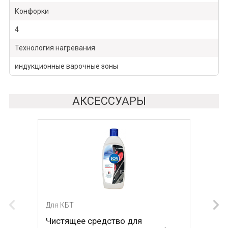
Конфорки
4
Технология нагревания
индукционные варочные зоны
АКСЕССУАРЫ
Для КБТ
Для КБТ
Чистящее средство для
Скребок для ухода за