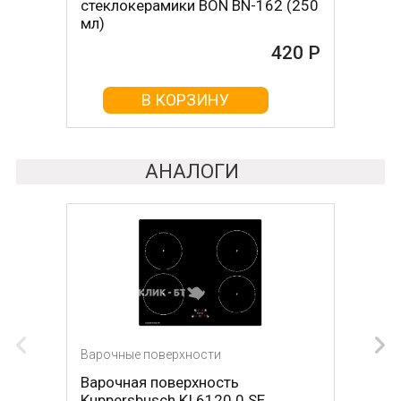
стеклокерамики BON BN-162 (250
стеклокерамикой BON BN-603
мл)
465 Р
420 Р
В КОРЗИНУ
В КОРЗИНУ
АНАЛОГИ
Варочные поверхности
Варочные поверхности
Варочная поверхность
Варочная поверхность DE
Kuppersbusch KI 6120.0 SE
DIETRICH DPI7884W