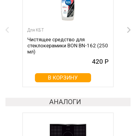
Для КБТ
Для КБТ
Чистящее средство для
Скребок для ухода за
стеклокерамики BON BN-162 (250
стеклокерамикой BON BN-603
мл)
465 Р
420 Р
В КОРЗИНУ
В КОРЗИНУ
АНАЛОГИ