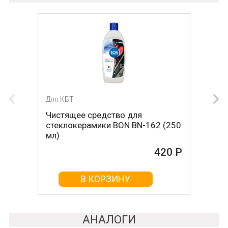
Для КБТ
Для КБТ
Чистящее средство для
Скребок для ухода за
стеклокерамики BON BN-162 (250
стеклокерамикой BON BN-603
мл)
465 Р
420 Р
В КОРЗИНУ
В КОРЗИНУ
АНАЛОГИ