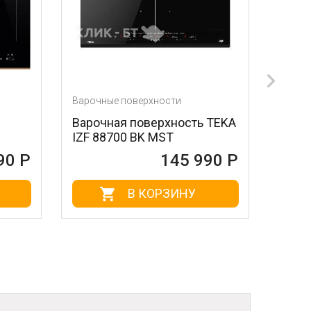
очные поверхности
Варочные поверхности
очная поверхность TEKA
Варочная поверхнос
 88700 BK MST
BARAZZA 1PTIBQ
145 990 Р
146 
В КОРЗИНУ
В КОРЗИН