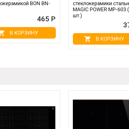
 BN-
стеклокерамики стальной
нер
MAGIC POWER MP-603 (1
BN-1
шт.)
65 Р
372 Р
В КОРЗИНУ