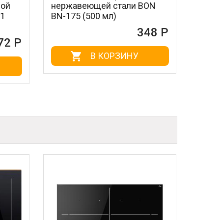
жавеющей стали BON
стальные MAGIC POW
75 (500 мл)
604 (3 шт.)
348 Р
1
В КОРЗИНУ
В КОРЗИНУ