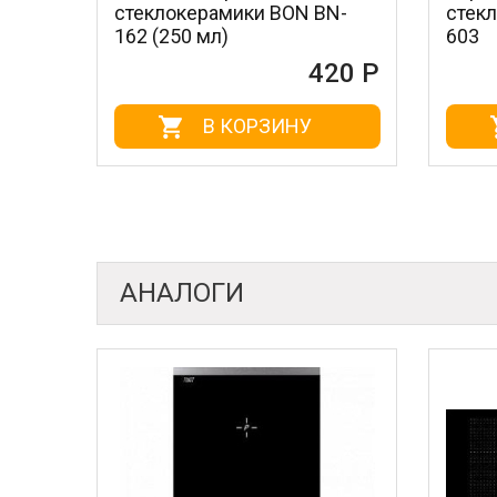
локерамики BON BN-
стеклокерамикой BON
(250 мл)
603
420 Р
4
В КОРЗИНУ
В КОРЗИНУ
АНАЛОГИ