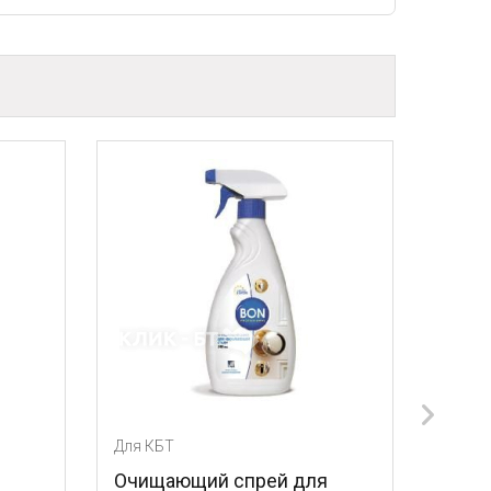
БТ
Для КБТ
щающий спрей для
Лезвия для скребка