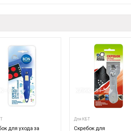
Для КБТ
Для К
Скребок для
Очи