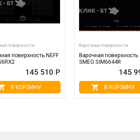
Варочные поверхности
Вар
ь NEFF
Варочная поверхность
Вар
SMEG SIM6644R
IZF
510 Р
145 990 Р
В КОРЗИНУ