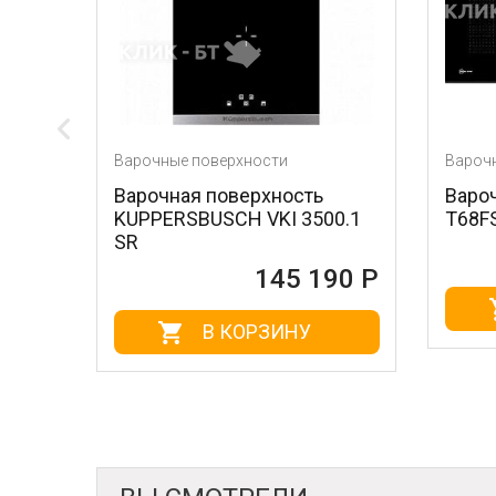
очные поверхности
Варочные поверхности
очная поверхность
Варочная поверхност
PERSBUSCH VKI 3500.1
T68FS6RX2
145 
145 190 Р
В КОРЗИНУ
В КОРЗИНУ