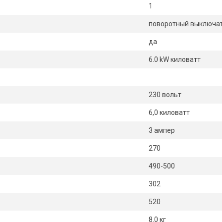
1
поворотный выключа
да
6.0 kW киловатт
230 вольт
6,0 киловатт
3 ампер
270
490-500
302
520
8.0 кг