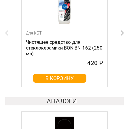
Для КБТ
Для КБТ
Чистящее средство для
Скребок для ухода за
стеклокерамики BON BN-162 (250
стеклокерамикой BON BN-603
мл)
465 Р
420 Р
В КОРЗИНУ
В КОРЗИНУ
АНАЛОГИ