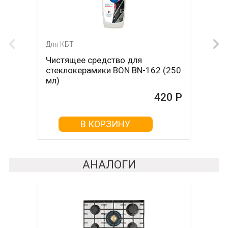
Для КБТ
Для КБТ
Чистящее средство для
Скребок для ухода за
стеклокерамики BON BN-162 (250
стеклокерамикой BON BN-603
мл)
465 Р
420 Р
В КОРЗИНУ
В КОРЗИНУ
АНАЛОГИ