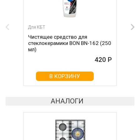
Для КБТ
Для КБТ
Чистящее средство для
Скребок для ухода за
стеклокерамики BON BN-162 (250
стеклокерамикой BON BN-603
мл)
465 Р
420 Р
В КОРЗИНУ
В КОРЗИНУ
АНАЛОГИ