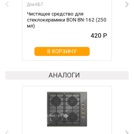
Для КБТ
Для КБТ
Чистящее средство для
Скребок для ухода за
стеклокерамики BON BN-162 (250
стеклокерамикой BON BN-603
мл)
465 Р
420 Р
В КОРЗИНУ
В КОРЗИНУ
АНАЛОГИ