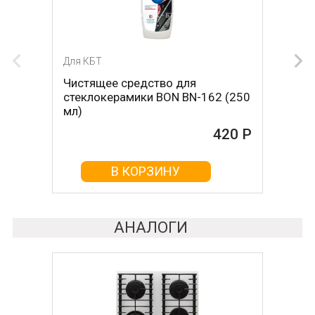
Для КБТ
Для КБТ
Чистящее средство для
Скребок для ухода за
стеклокерамики BON BN-162 (250
стеклокерамикой BON BN-603
мл)
465 Р
420 Р
В КОРЗИНУ
В КОРЗИНУ
АНАЛОГИ