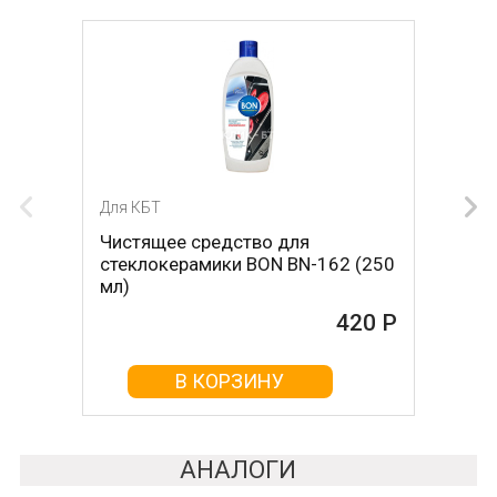
Для КБТ
Для КБТ
Чистящее средство для
Скребок для ухода за
стеклокерамики BON BN-162 (250
стеклокерамикой BON BN-603
мл)
465 Р
420 Р
В КОРЗИНУ
В КОРЗИНУ
АНАЛОГИ