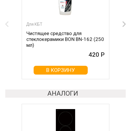
Для КБТ
Для КБТ
Чистящее средство для
Скребок для ухода за
стеклокерамики BON BN-162 (250
стеклокерамикой BON BN-603
мл)
465 Р
420 Р
В КОРЗИНУ
В КОРЗИНУ
АНАЛОГИ