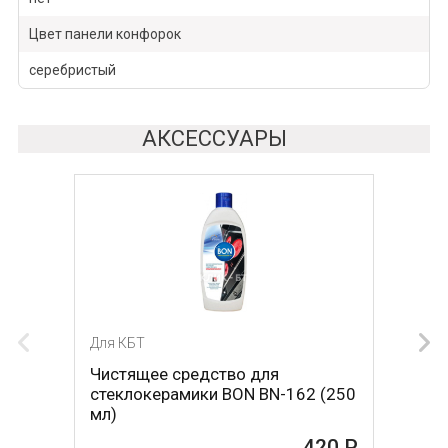
Цвет панели конфорок
серебристый
АКСЕССУАРЫ
Для КБТ
Для КБТ
Чистящее средство для
Скребок для ухода за
стеклокерамики BON BN-162 (250
стеклокерамикой BON BN-603
мл)
465 Р
420 Р