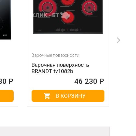
очные поверхности
Варочные поверхности
очная поверхность
Варочная поверхнос
ANDT tv1082b
SIEMENS et 885mc11
46 230 Р
46 
В КОРЗИНУ
В КОРЗИН