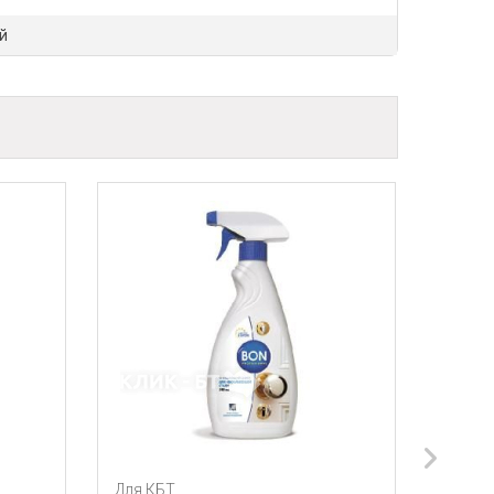
й
БТ
Для КБТ