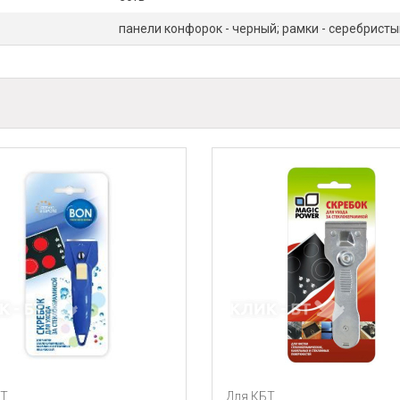
панели конфорок - черный; рамки - серебристы
Для КБТ
Для К