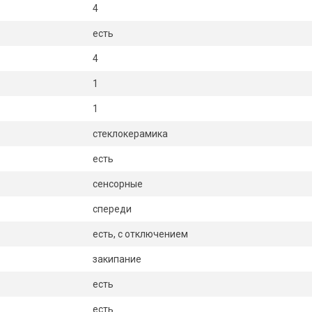
4
есть
4
1
1
стеклокерамика
есть
сенсорные
спереди
есть, с отключением
закипание
есть
есть