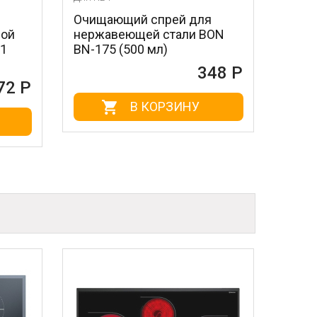
щающий спрей для
Лезвия для скребка
жавеющей стали BON
стальные MAGIC POW
75 (500 мл)
604 (3 шт.)
348 Р
1
В КОРЗИНУ
В КОРЗИНУ