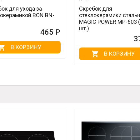
Скребок для
Очи
 BN-
стеклокерамики стальной
нер
MAGIC POWER MP-603 (1
BN-1
шт.)
65 Р
372 Р
В КОРЗИНУ