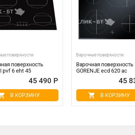
Варочные поверхности
Вар
ть
Варочная поверхность
Вар
GORENJE ecd 620 ac
BR
490 Р
45 830 Р
В КОРЗИНУ