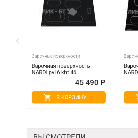
очные поверхности
Варочные поверхности
очная поверхность
Варочная поверхнос
DI pvl 6 kht 46
NARDI pvf 6 eht 45
45 490 Р
45 
В КОРЗИНУ
В КОРЗИНУ
ВЫ СМОТРЕЛИ