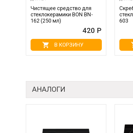
ящее средство для
Скребок для ухода за
локерамики BON BN-
стеклокерамикой BON
(250 мл)
603
420 Р
4
В КОРЗИНУ
В КОРЗИНУ
АНАЛОГИ