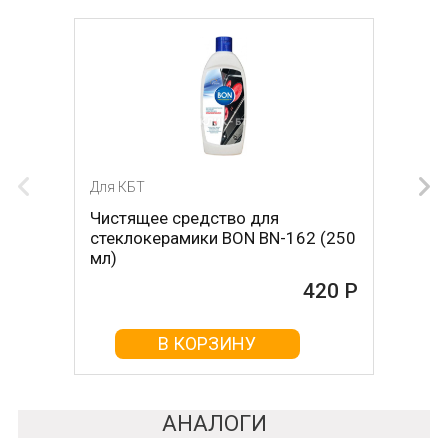
Для КБТ
Для КБТ
Чистящее средство для
Скребок для ухода за
стеклокерамики BON BN-162 (250
стеклокерамикой BON BN-603
мл)
465 Р
420 Р
В КОРЗИНУ
В КОРЗИНУ
АНАЛОГИ