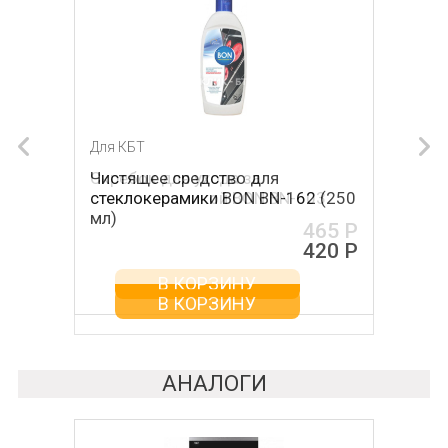
Для КБТ
Для КБТ
Чистящее средство для
Скребок для ухода за
стеклокерамики BON BN-162 (250
стеклокерамикой BON BN-603
мл)
465 Р
420 Р
В КОРЗИНУ
В КОРЗИНУ
АНАЛОГИ