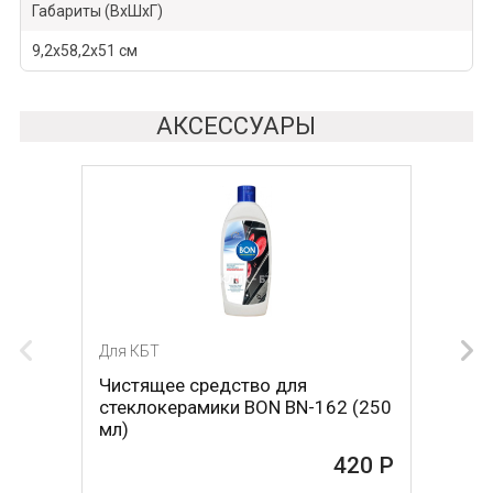
Габариты (ВхШхГ)
9,2х58,2х51 см
АКСЕССУАРЫ
Для КБТ
Для КБТ
Чистящее средство для
Скребок для ухода за
стеклокерамики BON BN-162 (250
стеклокерамикой BON BN-603
мл)
465 Р
420 Р