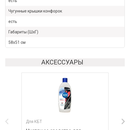
есть
Чугунные крышки конфорок
есть
Габариты (ШхГ)
58x51 см
АКСЕССУАРЫ
Для КБТ
Для КБТ