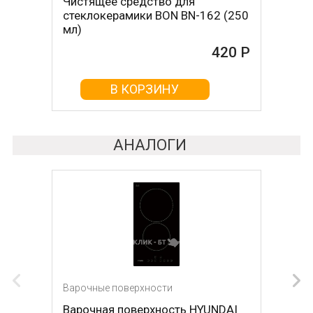
Чистящее средство для
Скребок для ухода за
стеклокерамики BON BN-162 (250
стеклокерамикой BON BN-603
мл)
465 Р
420 Р
В КОРЗИНУ
В КОРЗИНУ
АНАЛОГИ
Варочные поверхности
Варочная поверхность HYUNDAI