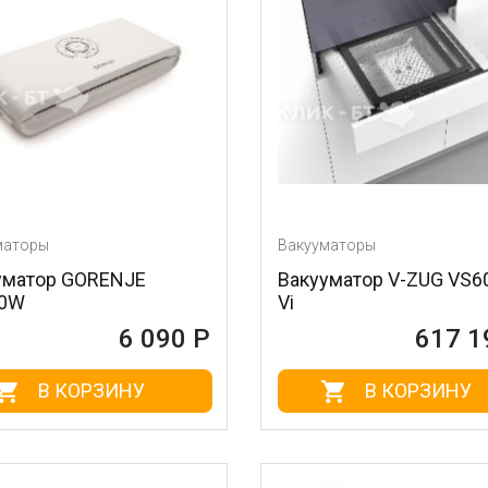
маторы
Вакууматоры
уматор GORENJE
Вакууматор V-ZUG VS6
20W
Vi
6 090 Р
617 1
В КОРЗИНУ
В КОРЗИНУ