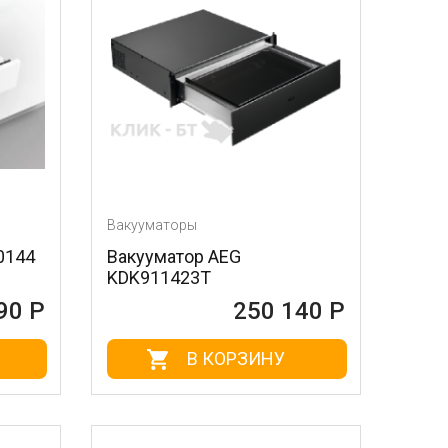
Вакууматоры
0144
Вакууматор AEG
KDK911423T
90 Р
250 140 Р
В КОРЗИНУ