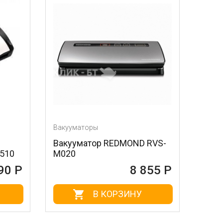
Вакууматоры
Вакууматор REDMOND RVS-
-510
M020
90 Р
8 855 Р
В КОРЗИНУ