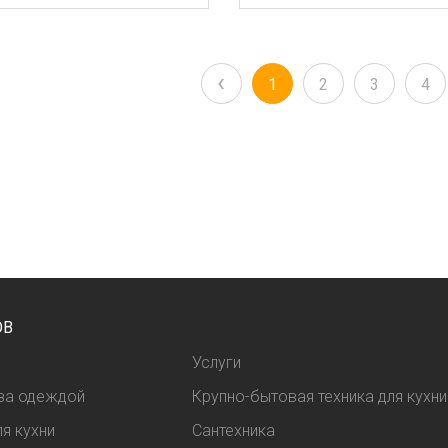
‹
1
2
3
4
ОВ
Услуги
 за одеждой
Крупно-бытовая техника для кухни
я кухни
Сантехника