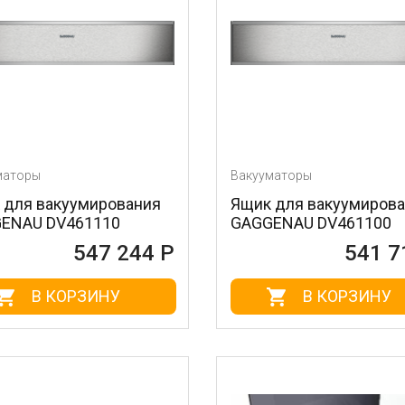
маторы
Вакууматоры
 для вакуумирования
Ящик для вакуумиров
ENAU DV461110
GAGGENAU DV461100
547 244 Р
541 7
В КОРЗИНУ
В КОРЗИНУ