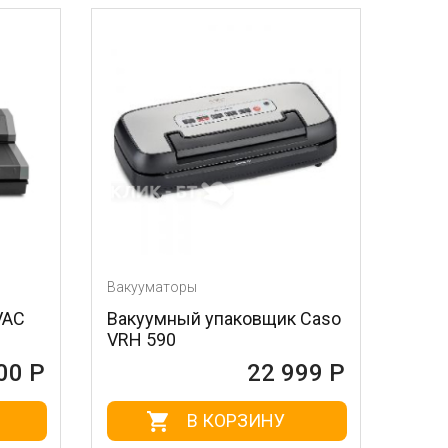
Вакууматоры
VAC
Вакуумный упаковщик Caso
VRH 590
00 Р
22 999 Р
В КОРЗИНУ