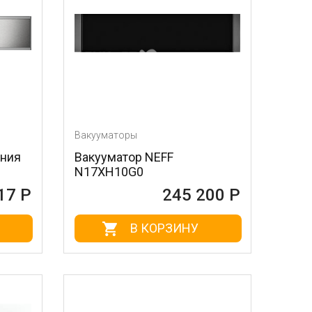
Вакууматоры
ания
Вакууматор NEFF
N17XH10G0
17 Р
245 200 Р
В КОРЗИНУ