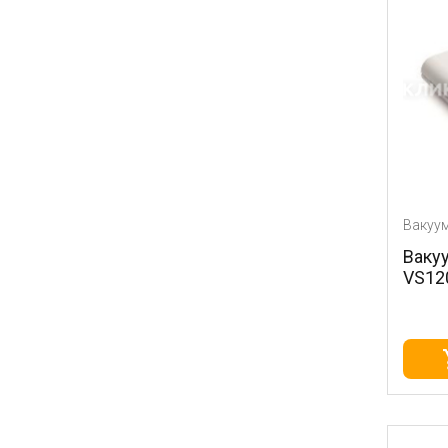
Вакуу
Ваку
VS1