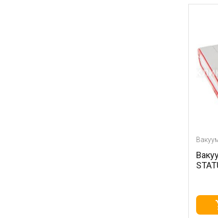
Вакуу
Ваку
STATU