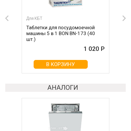
Для КБТ
Для КБТ
Таблетки для посудомоечной
Таблетки для посудомоечной
машины 5 в 1 BON BN-173 (40
машины 2 в 1 MAGIC POWER MP-
шт.)
2021 (40 шт.)
1 020 Р
1 050 Р
В КОРЗИНУ
В КОРЗИНУ
АНАЛОГИ