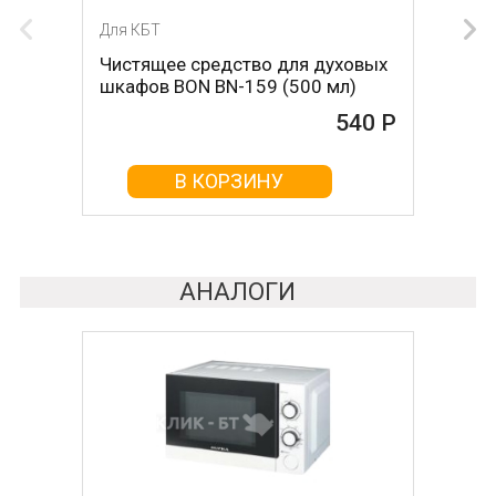
Для КБТ
Для КБТ
Чистящее средство для духовых
Чистящее средство для духовых
шкафов BON BN-159 (500 мл)
шкафов MAGIC POWER MP-014
(500мл)
540 Р
468 Р
В КОРЗИНУ
В КОРЗИНУ
АНАЛОГИ