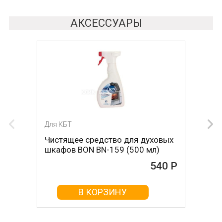
АКСЕССУАРЫ
Для КБТ
Для КБТ
Чистящее средство для духовых
Чистящее средство для духовых
шкафов BON BN-159 (500 мл)
шкафов MAGIC POWER MP-014
(500мл)
540 Р
468 Р
В КОРЗИНУ
В КОРЗИНУ