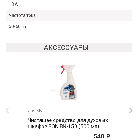
13 А
Частота тока
50/60 Гц
АКСЕССУАРЫ
Для КБТ
Для КБТ
Чистящее средство для духовых
Чистящее средство для духовых
шкафов BON BN-159 (500 мл)
шкафов MAGIC POWER MP-014
(500мл)
540 Р