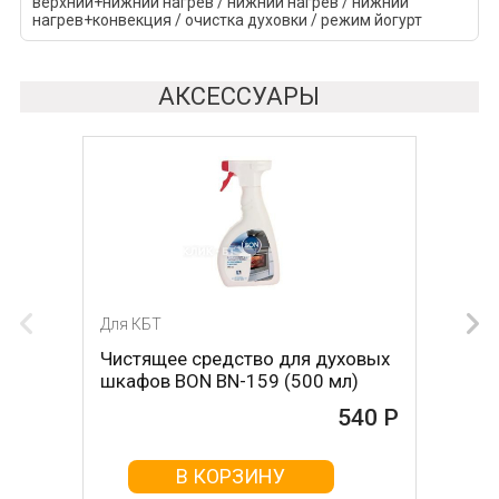
верхний+нижний нагрев / нижний нагрев / нижний
нагрев+конвекция / очистка духовки / режим йогурт
АКСЕССУАРЫ
Для КБТ
Для КБТ
Чистящее средство для духовых
Чистящее средство для духовых
шкафов BON BN-159 (500 мл)
шкафов MAGIC POWER MP-014
(500мл)
540 Р
468 Р
В КОРЗИНУ
В КОРЗИНУ