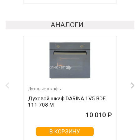
АНАЛОГИ
Духовые шкафы
Духовые шкафы
Духовой шкаф DARINA 1V5 BDE
Духовой шкаф SIMFER
111 708 M
b6eo15001
10 010 Р
10 680 Р
В КОРЗИНУ
В КОРЗИНУ