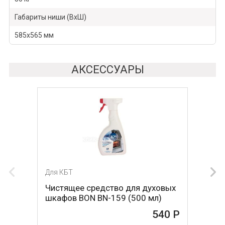
Габариты ниши (ВхШ)
585х565 мм
АКСЕССУАРЫ
Для КБТ
Для КБТ
Чистящее средство для духовых
Чистящее средство для духовых
шкафов BON BN-159 (500 мл)
шкафов MAGIC POWER MP-014
(500мл)
540 Р
468 Р